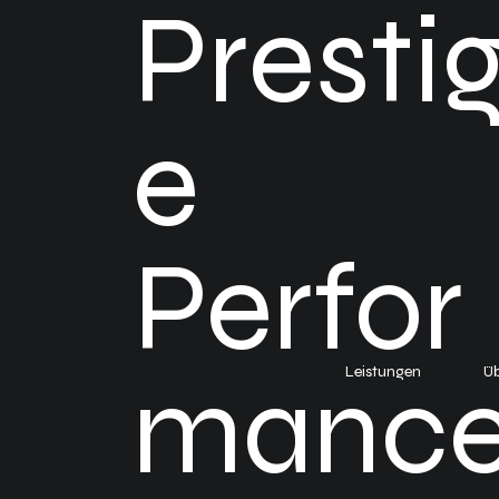
Presti
e
Perfor
manc
Leistungen
Üb